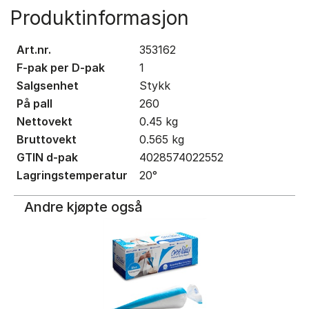
Produktinformasjon
Art.nr.
353162
F-pak per D-pak
1
Salgsenhet
Stykk
På pall
260
Nettovekt
0.45
kg
Bruttovekt
0.565
kg
GTIN d-pak
4028574022552
Lagringstemperatur
20
°
Andre kjøpte også