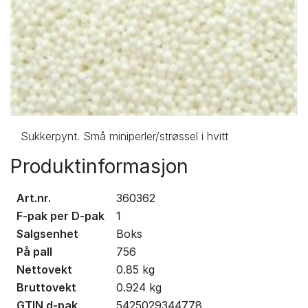
Sukkerpynt. Små miniperler/strøssel i hvitt
Produktinformasjon
Art.nr.
360362
F-pak per D-pak
1
Salgsenhet
Boks
På pall
756
Nettovekt
0.85
kg
Bruttovekt
0.924
kg
GTIN d-pak
5425029344778