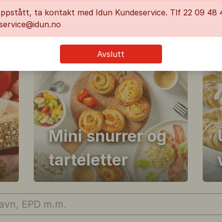
oppstått, ta kontakt med Idun Kundeservice. Tlf 22 09 48 4
service@idun.no
NYHET!
Avslutt
Mini snurrer og
tarteletter