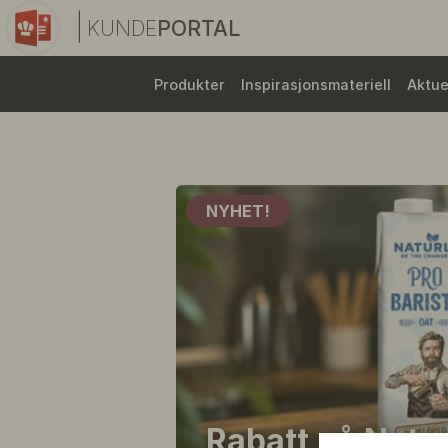
|
KUNDE
PORTAL
Produkter
Inspirasjonsmateriell
Aktue
NYHET!
Rabatt på Natur