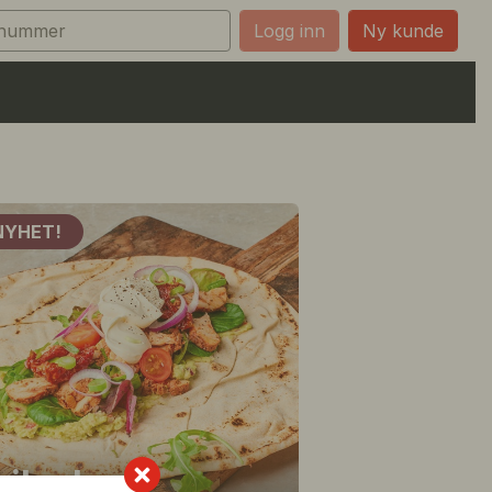
Ny kunde
NYHET!
Liba brød