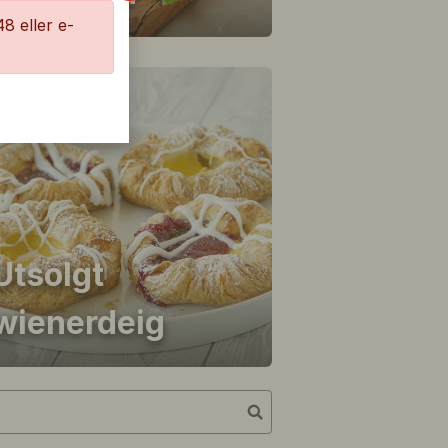
8 eller e-
NYHET!
Utsolgt
wienerdeig