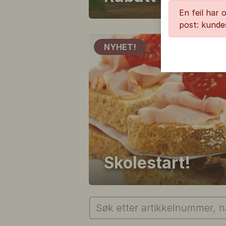
En feil har 
post: kunde
NYHET!
Skolestart!