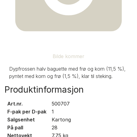
Bilde kommer
Dypfrossen halv baguette med frø og korn (11,5 %),
pyntet med korn og frø (1,5 %), klar til steking.
Produktinformasjon
Art.nr.
500707
F-pak per D-pak
1
Salgsenhet
Kartong
På pall
28
Nettovekt
7.75
kg